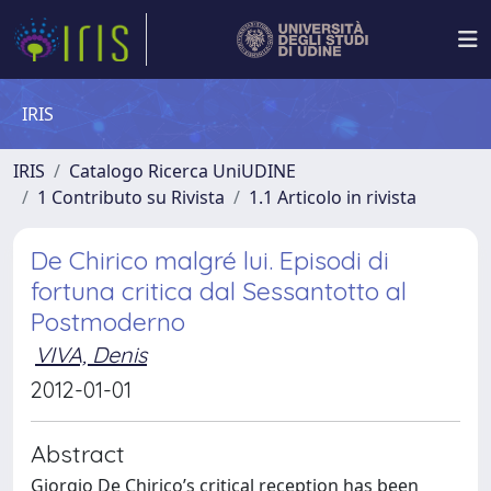
IRIS
IRIS
Catalogo Ricerca UniUDINE
1 Contributo su Rivista
1.1 Articolo in rivista
De Chirico malgré lui. Episodi di
fortuna critica dal Sessantotto al
Postmoderno
VIVA, Denis
2012-01-01
Abstract
Giorgio De Chirico’s critical reception has been