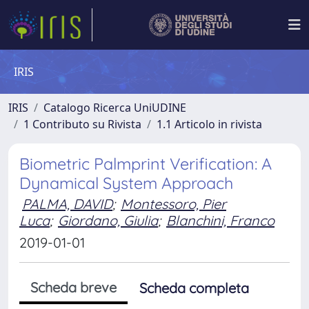
IRIS
IRIS
Catalogo Ricerca UniUDINE
1 Contributo su Rivista
1.1 Articolo in rivista
Biometric Palmprint Verification: A
Dynamical System Approach
PALMA, DAVID
;
Montessoro, Pier
Luca
;
Giordano, Giulia
;
Blanchini, Franco
2019-01-01
Scheda breve
Scheda completa