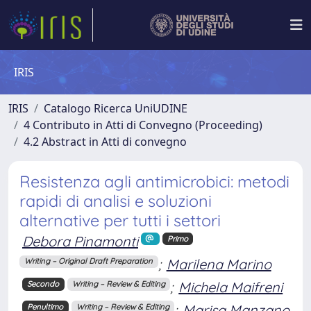
IRIS
IRIS
Catalogo Ricerca UniUDINE
4 Contributo in Atti di Convegno (Proceeding)
4.2 Abstract in Atti di convegno
Resistenza agli antimicrobici: metodi
rapidi di analisi e soluzioni
alternative per tutti i settori
Debora Pinamonti
Primo
;
Marilena Marino
Writing – Original Draft Preparation
;
Michela Maifreni
Secondo
Writing – Review & Editing
;
Marisa Manzano
Penultimo
Writing – Review & Editing