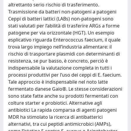
altrettanto serio rischio di trasferimento.
Trasmissione da batteri non-patogeni a patogeni
Ceppi di batteri lattici (LABs) non-patogeni sono
stati valutati per l’abilità di trasferire ARGs a forme
patogene per via orizzontale (HGT). Un esempio
esplicativo riguarda Enterococcus faecium, il quale
trova largo impiego nell’industria alimentare: il
rischio di trasportare plasmidi con determinanti di
resistenza, se pur basso, è concreto, perciò è
indispensabile la valutazione completa in tutti i
processi produttivi per l’uso dei ceppi di E. faecium.
Tale approccio è indispensabile nel noto latte
fermentato danese Gaio®. Le stesse considerazioni
sono state fatte anche su prodotti fermentati con
colture starter e probiotici. Alternative agli
antibiotici La rapida comparsa di agenti patogeni
MDR ha stimolato la ricerca di antibatterici
alternativi, tra cui peptidi antimicrobici (AMPs),
come l’istatina 5 contro S. aureus e Acinetobacter