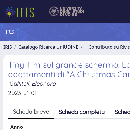
IRIS
IRIS
Catalogo Ricerca UniUDINE
1 Contributo su Rivi
Tiny Tim sul grande schermo. La 
adattamenti di "A Christmas Ca
Gallitelli Eleonora
2023-01-01
Scheda breve
Scheda completa
Sched
Anno