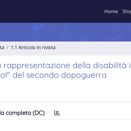
Home
Sfo
sta
1.1 Articolo in rivista
rappresentazione della disabilità i
rol" del secondo dopoguerra
a completa (DC)