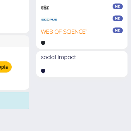
ND
ND
ND
social impact
opia