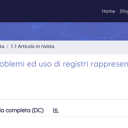
Home
Sfo
sta
1.1 Articolo in rivista
oblemi ed uso di registri rappresen
a completa (DC)