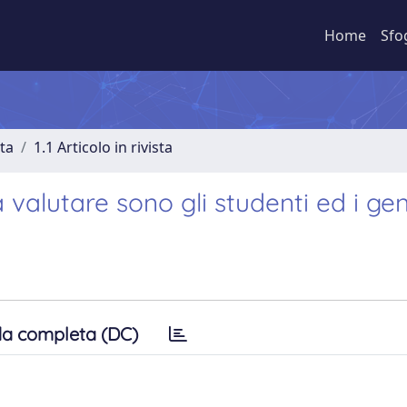
Home
Sfo
sta
1.1 Articolo in rivista
valutare sono gli studenti ed i gen
a completa (DC)