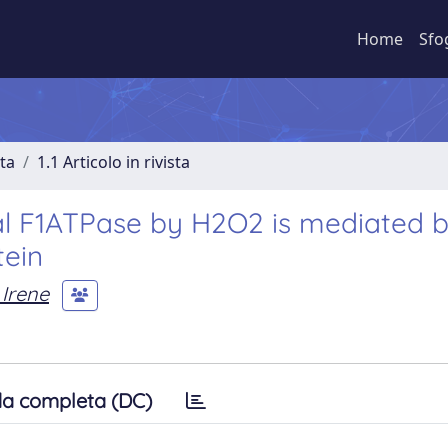
Home
Sfo
sta
1.1 Articolo in rivista
al F1ATPase by H2O2 is mediated b
tein
 Irene
a completa (DC)