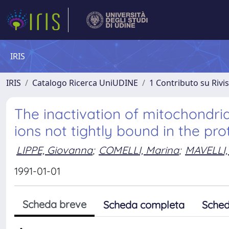
IRIS
IRIS
Catalogo Ricerca UniUDINE
1 Contributo su Rivi
The inactivation of mitochondri
ions not tightly bound in the pro
LIPPE, Giovanna
;
COMELLI, Marina
;
MAVELLI,
1991-01-01
Scheda breve
Scheda completa
Sched