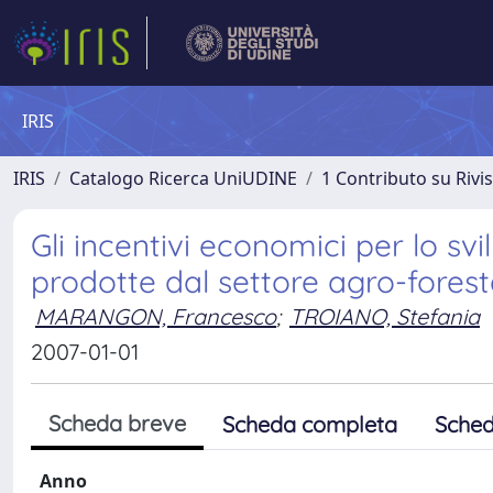
IRIS
IRIS
Catalogo Ricerca UniUDINE
1 Contributo su Rivi
Gli incentivi economici per lo svi
prodotte dal settore agro-forest
MARANGON, Francesco
;
TROIANO, Stefania
2007-01-01
Scheda breve
Scheda completa
Sched
Anno