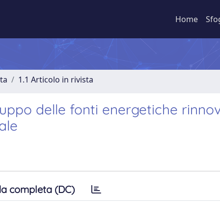
Home
Sfo
sta
1.1 Articolo in rivista
luppo delle fonti energetiche rinnov
ale
a completa (DC)