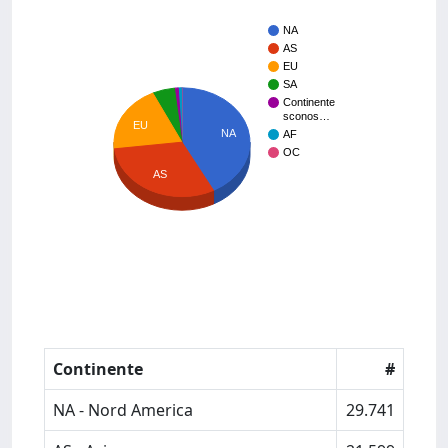
NA
AS
EU
SA
Continente
sconos…
EU
NA
AF
OC
AS
Continente
#
NA - Nord America
29.741