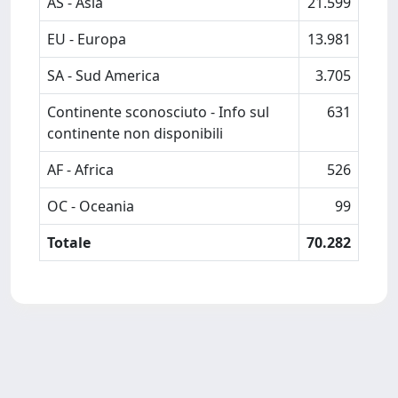
AS - Asia
21.599
EU - Europa
13.981
SA - Sud America
3.705
Continente sconosciuto - Info sul
631
continente non disponibili
AF - Africa
526
OC - Oceania
99
Totale
70.282
Powered by
IRIS
-
about IRIS
-