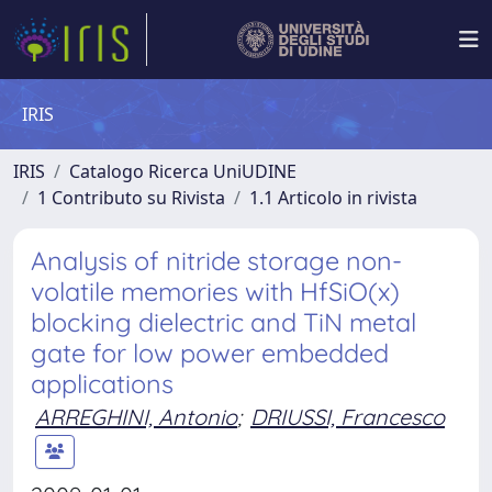
IRIS
IRIS
Catalogo Ricerca UniUDINE
1 Contributo su Rivista
1.1 Articolo in rivista
Analysis of nitride storage non-
volatile memories with HfSiO(x)
blocking dielectric and TiN metal
gate for low power embedded
applications
ARREGHINI, Antonio
;
DRIUSSI, Francesco