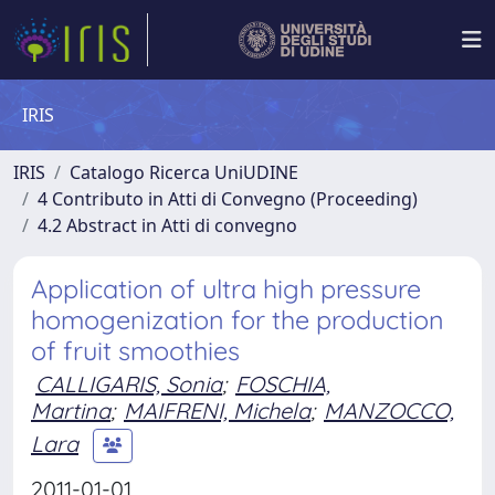
IRIS
IRIS
Catalogo Ricerca UniUDINE
4 Contributo in Atti di Convegno (Proceeding)
4.2 Abstract in Atti di convegno
Application of ultra high pressure
homogenization for the production
of fruit smoothies
CALLIGARIS, Sonia
;
FOSCHIA,
Martina
;
MAIFRENI, Michela
;
MANZOCCO,
Lara
2011-01-01