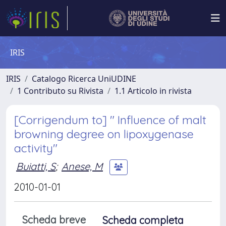
IRIS
IRIS
Catalogo Ricerca UniUDINE
1 Contributo su Rivista
1.1 Articolo in rivista
[Corrigendum to] " Influence of malt
browning degree on lipoxygenase
activity"
Buiatti, S
;
Anese, M
2010-01-01
Scheda breve
Scheda completa