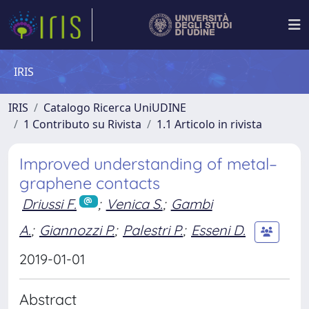
IRIS
IRIS
Catalogo Ricerca UniUDINE
1 Contributo su Rivista
1.1 Articolo in rivista
Improved understanding of metal–
graphene contacts
Driussi F.
;
Venica S.
;
Gambi
A.
;
Giannozzi P.
;
Palestri P.
;
Esseni D.
2019-01-01
Abstract