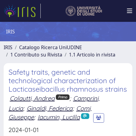
IRIS
IRIS
Catalogo Ricerca UniUDINE
1 Contributo su Rivista
1.1 Articolo in rivista
Safety traits, genetic and
technological characterization of
Lacticaseibacillus rhamnosus strains
Colautti, Andrea
;
Camprini,
Primo
Lucia
;
Ginaldi, Federica
;
Comi,
Giuseppe
;
Iacumin, Lucilla
2024-01-01